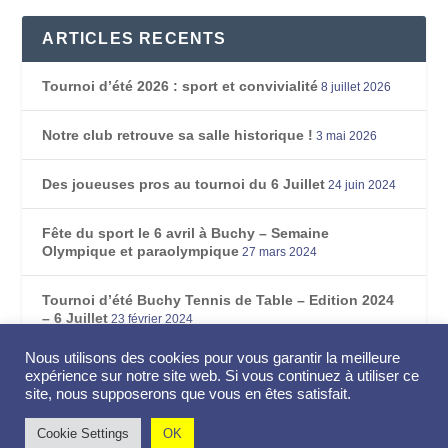
ARTICLES RECENTS
Tournoi d’été 2026 : sport et convivialité
8 juillet 2026
Notre club retrouve sa salle historique !
3 mai 2026
Des joueuses pros au tournoi du 6 Juillet
24 juin 2024
Fête du sport le 6 avril à Buchy – Semaine
Olympique et paraolympique
27 mars 2024
Tournoi d’été Buchy Tennis de Table – Edition 2024
– 6 Juillet
23 février 2024
Nous utilisons des cookies pour vous garantir la meilleure
Repas dansant du club le 10 Février prochain
5 janvier
expérience sur notre site web. Si vous continuez à utiliser ce
2024
site, nous supposerons que vous en êtes satisfait.
Au revoir Alain…
3 janvier 2024
Cookie Settings
OK