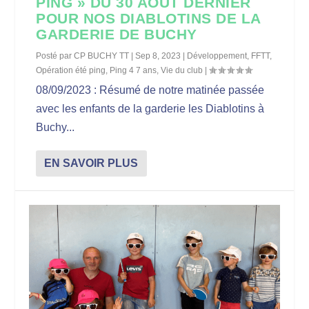
PING » DU 30 AOÛT DERNIER
POUR NOS DIABLOTINS DE LA
GARDERIE DE BUCHY
Posté par
CP BUCHY TT
|
Sep 8, 2023
|
Développement
,
FFTT
,
Opération été ping
,
Ping 4 7 ans
,
Vie du club
|
08/09/2023 : Résumé de notre matinée passée
avec les enfants de la garderie les Diablotins à
Buchy...
EN SAVOIR PLUS