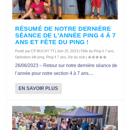
RÉSUMÉ DE NOTRE DERNIÈRE
SÉANCE DE L’ANNÉE PING 4 À 7
ANS ET FÊTE DU PING !
Posté par
CP BUCHY TT
|
Juin 25, 2023
|
Fête du Ping 4 7 ans
,
Opération été ping
,
Ping 4 7 ans
,
Vie du club
|
26/06/2023 – Retour sur notre dernière séance de
l’année pour notre section 4 à 7 ans....
EN SAVOIR PLUS