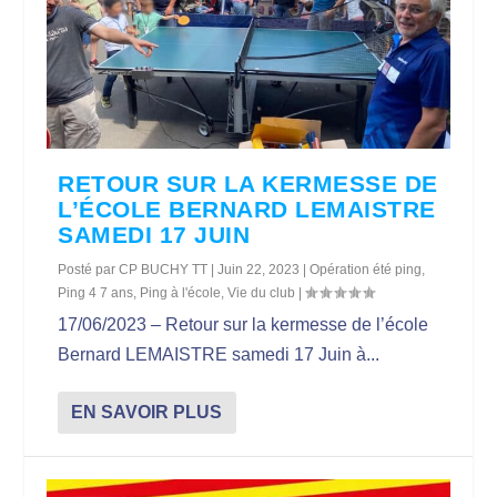
RETOUR SUR LA KERMESSE DE
L’ÉCOLE BERNARD LEMAISTRE
SAMEDI 17 JUIN
Posté par
CP BUCHY TT
|
Juin 22, 2023
|
Opération été ping
,
Ping 4 7 ans
,
Ping à l'école
,
Vie du club
|
17/06/2023 – Retour sur la kermesse de l’école
Bernard LEMAISTRE samedi 17 Juin à...
EN SAVOIR PLUS