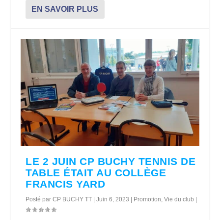
EN SAVOIR PLUS
LE 2 JUIN CP BUCHY TENNIS DE
TABLE ÉTAIT AU COLLÈGE
FRANCIS YARD
Posté par
CP BUCHY TT
|
Juin 6, 2023
|
Promotion
,
Vie du club
|